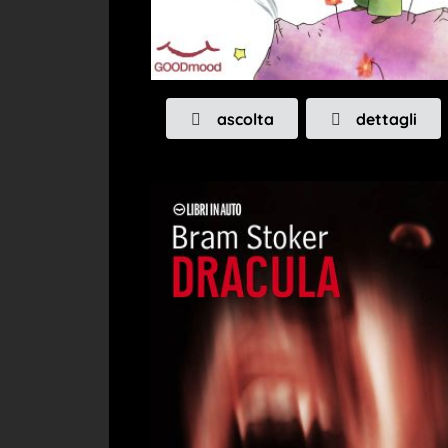
ascolta
dettagli