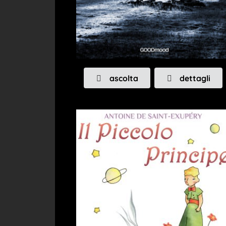
ascolta
dettagli