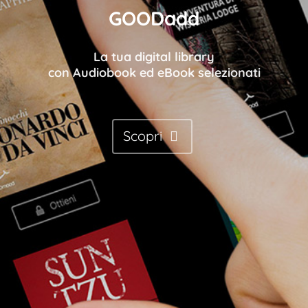
GOODadd
La tua digital library
con Audiobook ed eBook selezionati
Scopri